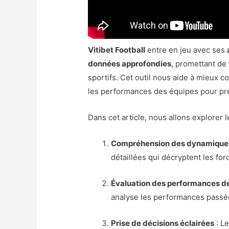
Vitibet Football
entre en jeu avec ses
données approfondies
, promettant de
sportifs. Cet outil nous aide à mieux
les performances des équipes pour pre
Dans cet article, nous allons explorer l
Compréhension des dynamique
détaillées qui décryptent les for
Évaluation des performances d
analyse les performances passées
Prise de décisions éclairées
: L