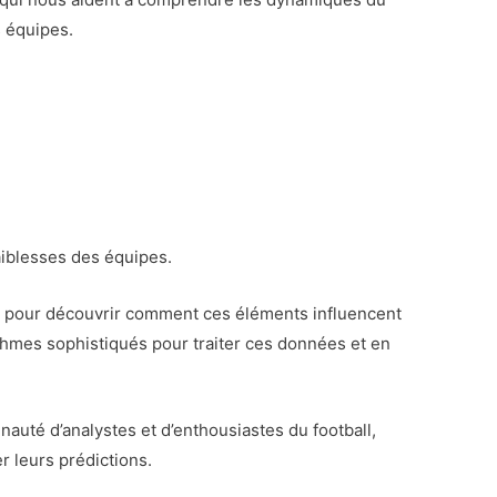
s équipes.
aiblesses des équipes.
s
pour découvrir comment ces éléments influencent
ithmes sophistiqués pour traiter ces données et en
uté d’analystes et d’enthousiastes du football,
r leurs prédictions.