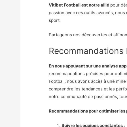
Vitibet Football est notre allié
pour déc
passion avec ces outils avancés, nous
sport.
Partageons nos découvertes et affinon
Recommandations b
En nous appuyant sur une analyse ap
recommandations précises pour optimise
Football, nous avons accès à une mine
comprendre les tendances et les perf
notre communauté de passionnés, tous u
Recommandations pour optimiser les pa
Suivre les équipes constantes :